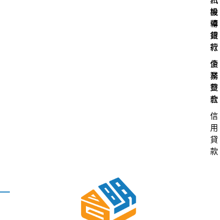
私
汽
設
機
轉
車
銀
貸
行
款
債
企
務
業
整
貸
合
款
信
用
貸
款