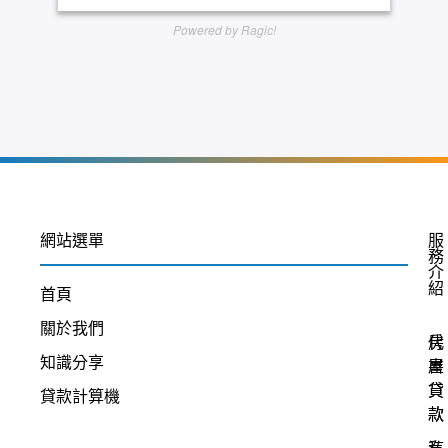
網站選單
服
務
介
紹
首頁
關於我們
房
代
知識分享
屋
書
貸
貸
貸款計算機
款
款