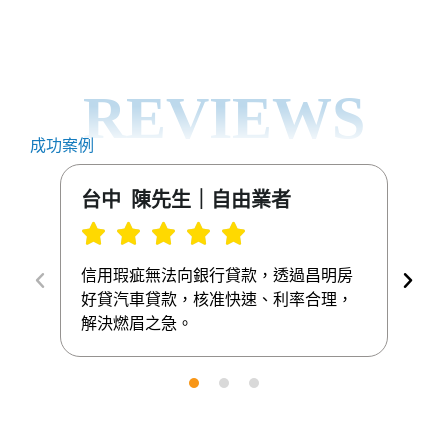
REVIEWS
成功案例
台中 陳先生｜自由業者
嘉





信用瑕疵無法向銀行貸款，透過昌明房
線
好貸汽車貸款，核准快速、利率合理，
全
解決燃眉之急。